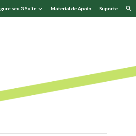
gure seu G Suite
Material de Apoio
Suporte
ion