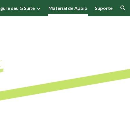
gure seu G Suite
Material de Apoio
Suporte
ion